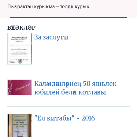
Пычрактан курыкма – телдән курык.
БҮЛӘКЛӘР
За заслуги
Каләмдәшләрнең 50 яшьлек
юбилей белән котлавы
"Ел китабы" - 2016