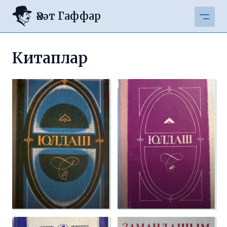
Әхәт Гаффар
Китаплар