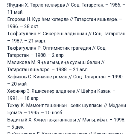
Яһудин Х. Төрле телләрдә // Соц. Татарстан. – 1986. –
11 май.
Егорова Н. Күр һәм хәтерлә // Татарстан яшьләре. –
1986. – 28 окт.
Төхфәтуллин Р. Сикереш алдыннан // Соц. Татарстан.
– 1987. – 21 март.
Төхфәтуллин Р. Оптимистик трагедия // Соц.
Татарстан. – 1988. – 2 апр.
Маликова М. Яңа агым, яңа сулыш белән //
Татарстан яшьләре. – 1988. – 21 авг.
Хафизов С. Кинаяле роман // Соц. Татарстан. – 1990.
– 20 май.
Хөснияр З. Яшиселәр алда әле // Шәһри Казан. –
1991. – 18 апр.
Тәхау К. Мамонт тешеннән... сөяк шулпасы // Мәдәни
җомга. – 1995. – 10 нояб.
Бәдигый Х. Күңел аҗаганнары // Мәгърифәт. – 1998.
– 5 дек.