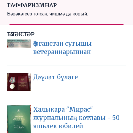
ГАФФАРИЗМНАР
Бәрәкәтсез тотсаң, чишмә дә корый.
БҮЛӘКЛӘР
Әфганстан сугышы
ветераннарыннан
Дәүләт бүләге
Халыкара "Мирас"
журналының котлавы - 50
яшьлек юбилей