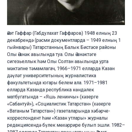
Әхәт Гаффар (Габдулахат Гаффаров) 1948 елның 23
декабрендә (рәсми документларда – 1949 елның 1
гыйнвары) Татарстанның Балык Бистәсе районы
Олы Әшнәк авылында туа. Олы Әшнәктәге
сигезьеллык һәм Олы Солтан авылында урта
мәктәпне тәмамлагач, 1966–1971 елларда Казан
дәүләт университетының журналистика
факультетында югары белем ала. 1971–1981
елларда Казанда республика көндәлек
матбугатында – «Яшь ленинчы» (хәзерге
«Сабантуй»), «Социалистик Татарстан» (хәзерге
«Ватаным Татарстан») газеталарында хәбәрче-
корреспондент һәм «Казан утлары» журналы
редакциясендә бүлек мөхәррире булып эшли. 1982–