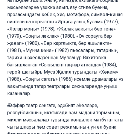
нәтиҗәле эшли. Аның, нигездә, әхлакый-социаль
мәсьәләләрне үзәккә алып, язу стиле буенча,
прозасындагы кебек, хис, метафора, символ-киная
синтезына корылган «Иртәгә улың булам» (1977),
«Язлар моңы» (1978), «Җиләк вакыты бер генә»
(1979), «Соңгы ләкләк» (1980), «Өч сорауга бер
җавап» (1980), «Бер картлыкта, бер яшьлектә»
(1981), «Мунча көне» (1982) пьесалары, татарның
тарихи шәхесләреннән Мулланур Вахитовка
багышланган «Сызылып таңнар атканда» (1984),
герой-шагыйрь Муса Җәлил турындагы «Хөкем»
(1986), «Соңгы сәгать» (1986) исемле драмалары үз
вакытында татар театрлары сәхнәләрендә уңыш
казаналар.
Ә.Гаффар театр сәнгате, әдәбият әһелләре,
республиканың икътисади һәм мәдәни тормышы,
милли мәсьәләләр турында көндәлек матбугаттагы
чыгышлары һәм совет режимының ун ел буена