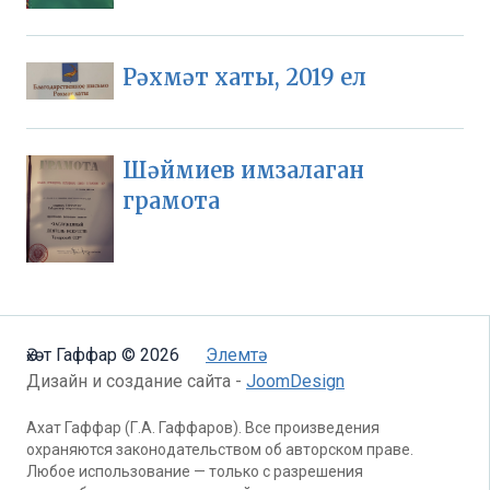
Рәхмәт хаты, 2019 ел
Шәймиев имзалаган
грамота
Әхәт Гаффар © 2026
Элемтә
Дизайн и создание сайта -
JoomDesign
Ахат Гаффар (Г.А. Гаффаров). Все произведения
охраняются законодательством об авторском праве.
Любое использование — только с разрешения