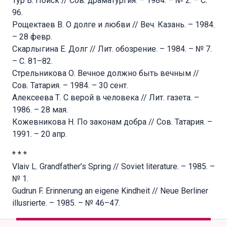
Тур В. Поиск // Сов. драматургия. – 1984. – № 2. – С.
96.
Рощектаев В. О долге и любви // Веч. Казань. – 1984.
– 28 февр.
Скарлыгина Е. Долг // Лит. обозрение. – 1984. – № 7.
– С. 81–82.
Стрельникова О. Вечное должно быть вечным //
Сов. Татария. – 1984. – 30 сент.
Алексеева Т. С верой в человека // Лит. газета. –
1986. – 28 мая.
Кожевникова Н. По законам добра // Сов. Татария. –
1991. – 20 апр.
* * *
Vlaiv L. Grandfather’s Spring // Soviet literature. – 1985. –
№ 1.
Gudrun F. Erinnerung an eigene Kindheit // Neue Berliner
illusrierte. – 1985. – № 46–47.