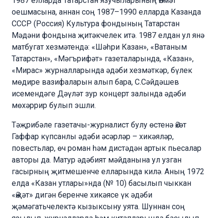
1987 елларда Татарстан язучыларының Әлмәт
оешмасына, аннан соң 1987–1990 елларда Казанда
СССР (Россия) Культура фондының Татарстан
Мәдәни фондына җитәкчелек итә. 1987 елдан ул янә
матбугат хезмәтендә: «Шәһри Казан», «Ватаным
Татарстан», «Мәгърифәт» газеталарында, «Казан»,
«Мирас» журналларында әдәби хезмәткәр, бүлек
мөдире вазифаларын алып бара, С.Сәйдәшев
исемендәге Дәүләт зур концерт залында әдәби
мөхәррир булып эшли.
Тәҗрибәле газетачы-журналист булу өстенә Әхәт
Гаффар күпсанлы әдәби әсәрләр – хикәяләр,
повестьлар, өч роман һәм дистәдән артык пьесалар
авторы да. Матур әдәбият мәйданына ул узган
гасырның җитмешенче елларында килә. Аның 1972
елда «Казан утлары»нда (№ 10) басылып чыккан
«Әҗәт» дигән беренче хикәясе үк әдәби
җәмәгатьчелектә кызыксыну уята. Шуннан соң