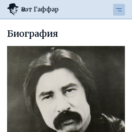
Әхәт Гаффар
Биография