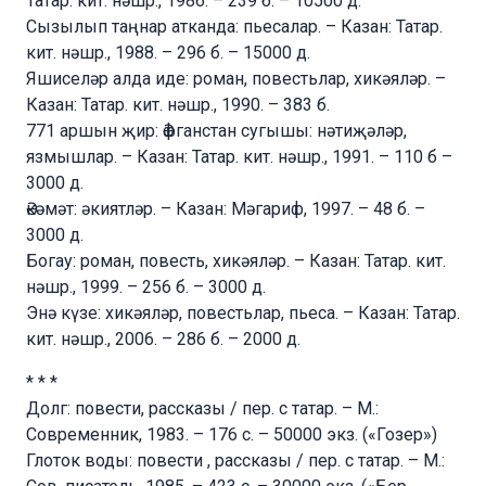
Татар. кит. нәшр., 1986. – 239 б. – 10500 д.
Сызылып таңнар атканда: пьесалар. – Казан: Татар.
кит. нәшр., 1988. – 296 б. – 15000 д.
Яшиселәр алда иде: роман, повестьлар, хикәяләр. –
Казан: Татар. кит. нәшр., 1990. – 383 б.
771 аршын җир: Әфганстан сугышы: нәтиҗәләр,
язмышлар. – Казан: Татар. кит. нәшр., 1991. – 110 б –
3000 д.
Әкәмәт: әкиятләр. – Казан: Мәгариф, 1997. – 48 б. –
3000 д.
Богау: роман, повесть, хикәяләр. – Казан: Татар. кит.
нәшр., 1999. – 256 б. – 3000 д.
Энә күзе: хикәяләр, повестьлар, пьеса. – Казан: Татар.
кит. нәшр., 2006. – 286 б. – 2000 д.
* * *
Долг: повести, рассказы / пер. с татар. – М.:
Современник, 1983. – 176 с. – 50000 экз. («Гозер»)
Глоток воды: повести , рассказы / пер. с татар. – М.: