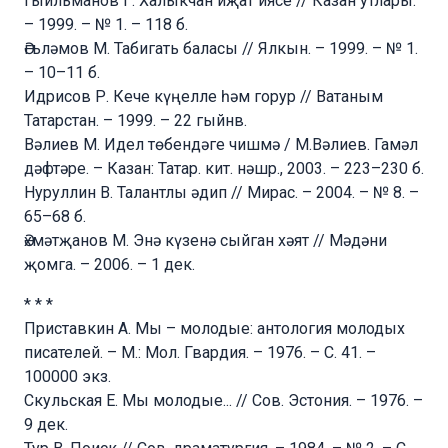
Гыйльманов Г. Халыкчан иҗат иясе // Казан утлары.
– 1999. – № 1. – 118 б.
Әгъләмов М. Табигать баласы // Ялкын. – 1999. – № 1.
– 10–11 б.
Идрисов Р. Кече күңелле һәм горур // Ватаным
Татарстан. – 1999. – 22 гыйнв.
Вәлиев М. Идел төбендәге чишмә / М.Вәлиев. Гамәл
дәфтәре. – Казан: Татар. кит. нәшр., 2003. – 223–230 б.
Нуруллин В. Талантлы әдип // Мирас. – 2004. – № 8. –
65–68 б.
Әхмәтҗанов М. Энә күзенә сыйган хәят // Мәдәни
җомга. – 2006. – 1 дек.
* * *
Приставкин А. Мы – молодые: антология молодых
писателей. – М.: Мол. Гвардия. – 1976. – С. 41. –
100000 экз.
Скульская Е. Мы молодые... // Сов. Эстония. – 1976. –
9 дек.