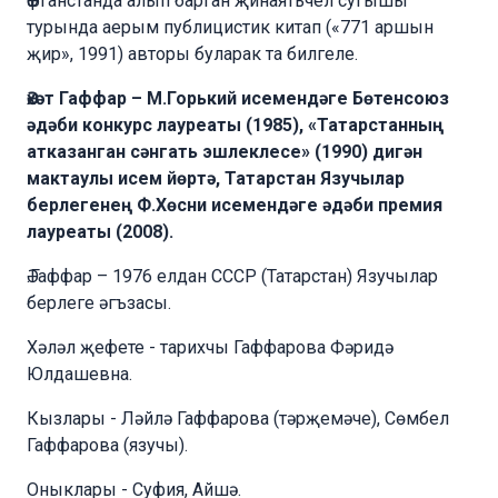
Әфганстанда алып барган җинаятьчел сугышы
турында аерым публицистик китап («771 аршын
җир», 1991) авторы буларак та билгеле.
Әхәт Гаффар – М.Горький исемендәге Бөтенсоюз
әдәби конкурс лауреаты (1985), «Татарстанның
атказанган сәнгать эшлеклесе» (1990) дигән
мактаулы исем йөртә, Татарстан Язучылар
берлегенең Ф.Хөсни исемендәге әдәби премия
лауреаты (2008).
Ә.Гаффар – 1976 елдан СССР (Татарстан) Язучылар
берлеге әгъзасы.
Хәләл җефете - тарихчы Гаффарова Фәридә
Юлдашевна.
Кызлары - Ләйлә Гаффарова (тәрҗемәче), Сөмбел
Гаффарова (язучы).
Оныклары - Суфия, Айшә.