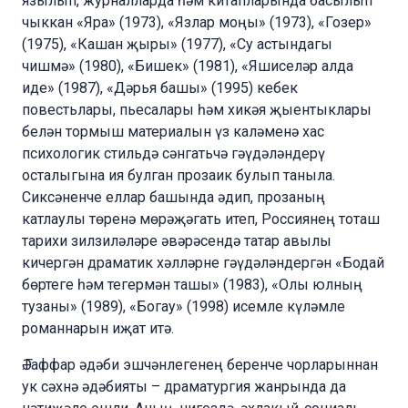
язылып, журналларда һәм китапларында басылып
чыккан «Яра» (1973), «Язлар моңы» (1973), «Гозер»
(1975), «Кашан җыры» (1977), «Су астындагы
чишмә» (1980), «Бишек» (1981), «Яшиселәр алда
иде» (1987), «Дәрья башы» (1995) кебек
повестьлары, пьесалары һәм хикәя җыентыклары
белән тормыш материалын үз каләменә хас
психологик стильдә сәнгатьчә гәүдәләндерү
осталыгына ия булган прозаик булып таныла.
Сиксәненче еллар башында әдип, прозаның
катлаулы төренә мөрәҗәгать итеп, Россиянең тоташ
тарихи зилзиләләре әвәрәсендә татар авылы
кичергән драматик хәлләрне гәүдәләндергән «Бодай
бөртеге һәм тегермән ташы» (1983), «Олы юлның
тузаны» (1989), «Богау» (1998) исемле күләмле
романнарын иҗат итә.
Ә.Гаффар әдәби эшчәнлегенең беренче чорларыннан
ук сәхнә әдәбияты – драматургия жанрында да