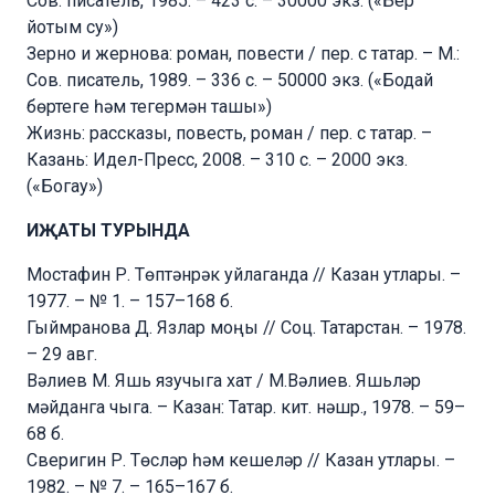
Сов. писатель, 1985. – 423 с. – 30000 экз. («Бер
йотым су»)
Зерно и жернова: роман, повести / пер. с татар. – М.:
Сов. писатель, 1989. – 336 с. – 50000 экз. («Бодай
бөртеге һәм тегермән ташы»)
Жизнь: рассказы, повесть, роман / пер. с татар. –
Казань: Идел-Пресс, 2008. – 310 с. – 2000 экз.
(«Богау»)
ИҖАТЫ ТУРЫНДА
Мостафин Р. Төптәнрәк уйлаганда // Казан утлары. –
1977. – № 1. – 157–168 б.
Гыймранова Д. Язлар моңы // Соц. Татарстан. – 1978.
– 29 авг.
Вәлиев М. Яшь язучыга хат / М.Вәлиев. Яшьләр
мәйданга чыга. – Казан: Татар. кит. нәшр., 1978. – 59–
68 б.
Сверигин Р. Төсләр һәм кешеләр // Казан утлары. –
1982. – № 7. – 165–167 б.