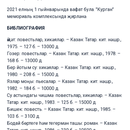
2021 елның 1 гыйнварында вафат була. "Курган"
мемориаль комплексында җирләнә.
БИБЛИОГРАФИЯ
Әҗәт: повестьлар, хикәяләр. – Казан: Татар. кит. нәшр.,
1975. – 127 б. – 13000 д.
Гозер: повестьлар. – Казан: Татар. кит. нәшр., 1978. –
168 б. – 13000 д.
Бер йотым су: хикәяләр. – Казан: Татар. кит. нәшр.,
1980. – 208 б. – 15000 д.
Язлар моңы: пьесалар. – Казан: Татар. кит. нәшр.,
1982. – 184 б. – 10000 д.
Су астындагы чишмә: повестьлар, хикәяләр. – Казан:
Татар. кит. нәшр., 1983. – 125 б. – 15000 д.
Бишек: повесть. – Казан: Татар. кит. нәшр., 1985. –
103 б. – 3100 д.
Бодай бөртеге һәм тегермән ташы: роман. – Казан: