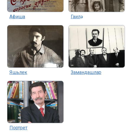
Афиша
Гаилә
Яшьлек
Замандашлар
Портрет