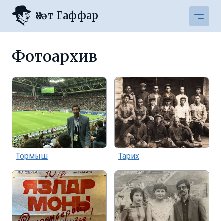
Әхәт Гаффар
Фотоархив
Тормыш
Тарих