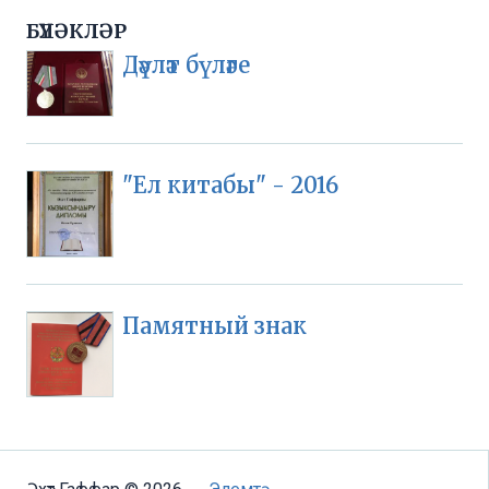
БҮЛӘКЛӘР
Дәүләт бүләге
"Ел китабы" - 2016
Памятный знак