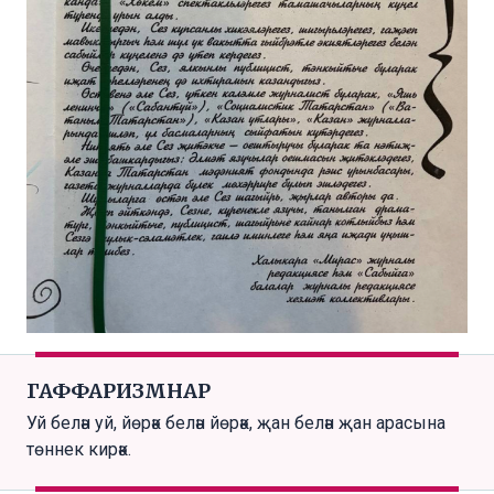
ГАФФАРИЗМНАР
Уй белән уй, йөрәк белән йөрәк, җан белән җан арасына
төннек кирәк.