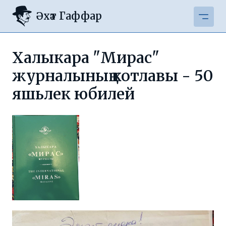
Әхәт Гаффар
Халыкара "Мирас"
журналының котлавы - 50
яшьлек юбилей