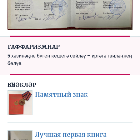
ГАФФАРИЗМНАР
Үз хәзинәңне бүген кешегә сөйләү – иртәгә гаиләңнең
бөлүе.
БҮЛӘКЛӘР
Памятный знак
Лучшая первая книга