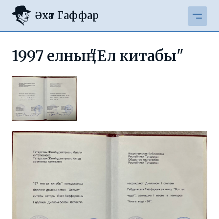
Әхәт Гаффар
1997 елның "Ел китабы"